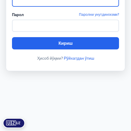
Парол
Паролни унутдингизми?
Кириш
Ҳисоб йўқми?
Рўйхатдан ўтиш
🇺🇿
UZ