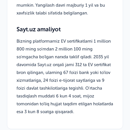
mumkin. Yangilash davri majburiy 1 yil va bu
xavfsizlik talabi sifatida belgilangan.
Sayt.uz amaliyot
Bizning platformamiz EV sertifikatlarni 1 million
800 ming so'mdan 2 million 100 ming
so'mgacha bo'lgan narxda taklif qiladi. 2035 yil
davomida Sayt.uz orqali jami 312 ta EV sertifikat
bron qilingan, ularning 67 foizi bank yoki to'lov
xizmatlariga, 24 foizi e-tijorat saytlariga va 9
foizi davlat tashkilotlariga tegishli. O'rtacha
tasdiqlash muddati 6 kun 4 soat, mijoz
tomonidan to'liq hujjat taqdim etilgan holatlarda
esa 3 kun 8 soatga qisqaradi.