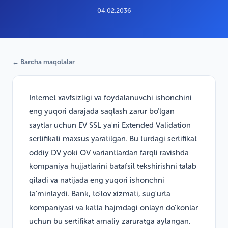
04.02.2036
← Barcha maqolalar
Internet xavfsizligi va foydalanuvchi ishonchini
eng yuqori darajada saqlash zarur bo'lgan
saytlar uchun EV SSL ya'ni Extended Validation
sertifikati maxsus yaratilgan. Bu turdagi sertifikat
oddiy DV yoki OV variantlardan farqli ravishda
kompaniya hujjatlarini batafsil tekshirishni talab
qiladi va natijada eng yuqori ishonchni
ta'minlaydi. Bank, to'lov xizmati, sug'urta
kompaniyasi va katta hajmdagi onlayn do'konlar
uchun bu sertifikat amaliy zaruratga aylangan.