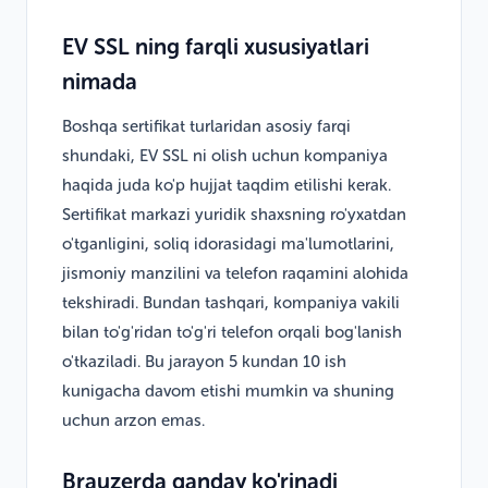
EV SSL ning farqli xususiyatlari
nimada
Boshqa sertifikat turlaridan asosiy farqi
shundaki, EV SSL ni olish uchun kompaniya
haqida juda ko'p hujjat taqdim etilishi kerak.
Sertifikat markazi yuridik shaxsning ro'yxatdan
o'tganligini, soliq idorasidagi ma'lumotlarini,
jismoniy manzilini va telefon raqamini alohida
tekshiradi. Bundan tashqari, kompaniya vakili
bilan to'g'ridan to'g'ri telefon orqali bog'lanish
o'tkaziladi. Bu jarayon 5 kundan 10 ish
kunigacha davom etishi mumkin va shuning
uchun arzon emas.
Brauzerda qanday ko'rinadi