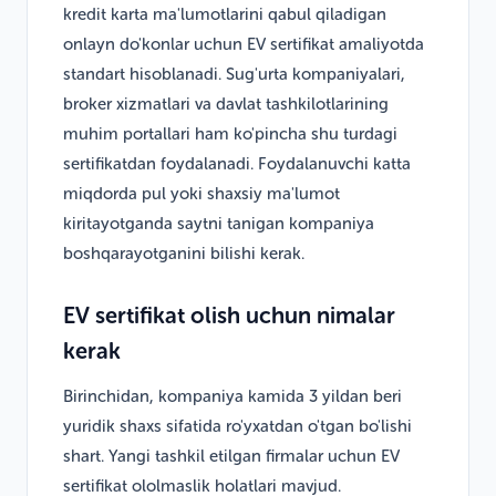
kredit karta ma'lumotlarini qabul qiladigan
onlayn do'konlar uchun EV sertifikat amaliyotda
standart hisoblanadi. Sug'urta kompaniyalari,
broker xizmatlari va davlat tashkilotlarining
muhim portallari ham ko'pincha shu turdagi
sertifikatdan foydalanadi. Foydalanuvchi katta
miqdorda pul yoki shaxsiy ma'lumot
kiritayotganda saytni tanigan kompaniya
boshqarayotganini bilishi kerak.
EV sertifikat olish uchun nimalar
kerak
Birinchidan, kompaniya kamida 3 yildan beri
yuridik shaxs sifatida ro'yxatdan o'tgan bo'lishi
shart. Yangi tashkil etilgan firmalar uchun EV
sertifikat ololmaslik holatlari mavjud.