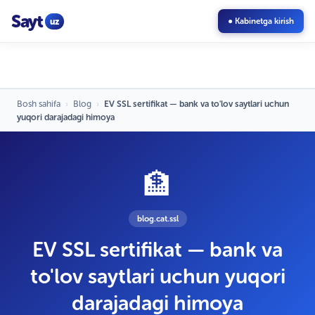
Sayt
uz
● Kabinetga kirish
Bosh sahifa
›
Blog
›
EV SSL sertifikat — bank va to'lov saytlari uchun
yuqori darajadagi himoya
🏦
blog.cat.ssl
EV SSL sertifikat — bank va
to'lov saytlari uchun yuqori
darajadagi himoya