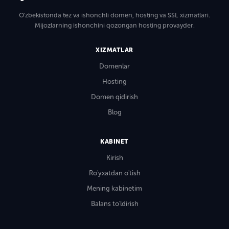
O'zbekistonda tez va ishonchli domen, hosting va SSL xizmatlari.
Mijozlarning ishonchini qozongan hosting provayder.
XIZMATLAR
Domenlar
Hosting
Domen qidirish
Blog
KABINET
Kirish
Ro'yxatdan o'tish
Mening kabinetim
Balans to'ldirish