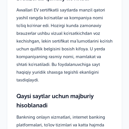
Avvallari EV sertifikatli saytlarda manzil qatori
yashil rangda ko'rsatilar va kompaniya nomi
to'liq ko'rinar edi. Hozirgi kunda zamonaviy
brauzerlar ushbu vizual ko'rsatkichdan voz
kechishgan, lekin sertifikat ma'lumotlarini ko'rish
uchun qulflik belgisini bosish kifoya. U yerda
kompaniyaning rasmiy nomi, mamlakat va
shtati ko'rsatiladi. Bu foydalanuvchiga sayt
haqiqiy yuridik shaxsga tegishli ekanligini
tasdiqlaydi.
Qaysi saytlar uchun majburiy
hisoblanadi
Bankning onlayn xizmatlari, internet banking
platformalari, to'lov tizimlari va katta hajmda