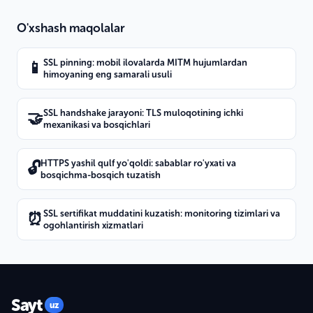
O'xshash maqolalar
SSL pinning: mobil ilovalarda MITM hujumlardan
📱
himoyaning eng samarali usuli
SSL handshake jarayoni: TLS muloqotining ichki
🤝
mexanikasi va bosqichlari
HTTPS yashil qulf yo'qoldi: sabablar ro'yxati va
🔓
bosqichma-bosqich tuzatish
SSL sertifikat muddatini kuzatish: monitoring tizimlari va
⏰
ogohlantirish xizmatlari
Sayt
uz