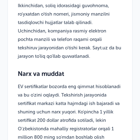
Ikkinchidan, soliq idorasidagi guvohnoma,
ro'yxatdan o'tish nomeri, jismoniy manzilni
tasdiqlovchi hujjatlar talab qilinadi.
Uchinchidan, kompaniya rasmiy elektron
pochta manzili va telefon raqami orqali
tekshiruv jarayonidan o'tishi kerak. Sayt.uz da bu
jarayon to'liq qo'llab quvvatlanadi.
Narx va muddat
EV sertifikatlar bozorda eng qimmat hisoblanadi
va bu o'zini oqlaydi. Tekshirish jarayonida
sertifikat markazi katta hajmdagi ish bajaradi va
shuning uchun narx yuqori. Ko'pincha 1 yillik
sertifikat 200 dollar atrofida sotiladi, lekin
O'zbekistonda mahalliy registratorlar orqali 1
million 800 ming so'mdan boshlab olish