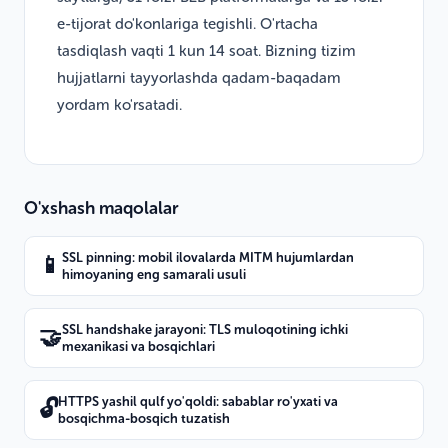
e-tijorat do'konlariga tegishli. O'rtacha
tasdiqlash vaqti 1 kun 14 soat. Bizning tizim
hujjatlarni tayyorlashda qadam-baqadam
yordam ko'rsatadi.
O'xshash maqolalar
SSL pinning: mobil ilovalarda MITM hujumlardan
📱
himoyaning eng samarali usuli
SSL handshake jarayoni: TLS muloqotining ichki
🤝
mexanikasi va bosqichlari
HTTPS yashil qulf yo'qoldi: sabablar ro'yxati va
🔓
bosqichma-bosqich tuzatish