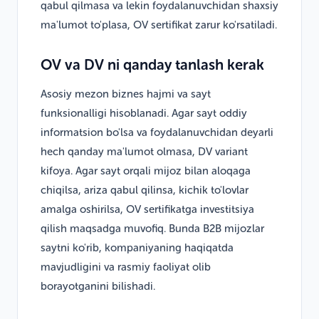
qabul qilmasa va lekin foydalanuvchidan shaxsiy
ma'lumot to'plasa, OV sertifikat zarur ko'rsatiladi.
OV va DV ni qanday tanlash kerak
Asosiy mezon biznes hajmi va sayt
funksionalligi hisoblanadi. Agar sayt oddiy
informatsion bo'lsa va foydalanuvchidan deyarli
hech qanday ma'lumot olmasa, DV variant
kifoya. Agar sayt orqali mijoz bilan aloqaga
chiqilsa, ariza qabul qilinsa, kichik to'lovlar
amalga oshirilsa, OV sertifikatga investitsiya
qilish maqsadga muvofiq. Bunda B2B mijozlar
saytni ko'rib, kompaniyaning haqiqatda
mavjudligini va rasmiy faoliyat olib
borayotganini bilishadi.