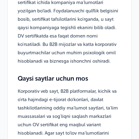
sertifikat ichida kompaniya ma'lumotlari
yozilgan bo'ladi. Foydalanuvchi qulflik belgisini
bosib, sertifikat tafsilotlarini ko'rganda, u sayt
qaysi kompaniyaga tegishli ekanini bilib oladi.
DV sertifikatda esa faqat domen nomi
ko'rsatiladi. Bu B2B mijozlar va katta korporativ
buyurtmachilar uchun muhim psixologik omil
hisoblanadi va biznesga ishonchni oshiradi.
Qaysi saytlar uchun mos
Korporativ veb sayt, B2B platformalar, kichik va
o'rta hajmdagi e-tijorat do'konlari, davlat
tashkilotlarining oddiy ma'lumot saytlari, ta'lim
muassasalari va sog'liqni saqlash markazlari
uchun OV sertifikat eng maqbul variant
hisoblanadi. Agar sayt to'lov ma'lumotlarini