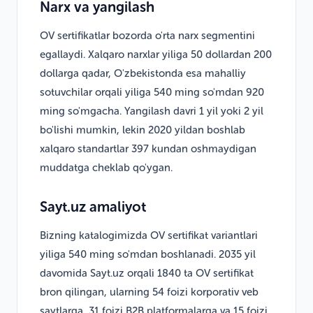
Narx va yangilash
OV sertifikatlar bozorda o'rta narx segmentini
egallaydi. Xalqaro narxlar yiliga 50 dollardan 200
dollarga qadar, O'zbekistonda esa mahalliy
sotuvchilar orqali yiliga 540 ming so'mdan 920
ming so'mgacha. Yangilash davri 1 yil yoki 2 yil
bo'lishi mumkin, lekin 2020 yildan boshlab
xalqaro standartlar 397 kundan oshmaydigan
muddatga cheklab qo'ygan.
Sayt.uz amaliyot
Bizning katalogimizda OV sertifikat variantlari
yiliga 540 ming so'mdan boshlanadi. 2035 yil
davomida Sayt.uz orqali 1840 ta OV sertifikat
bron qilingan, ularning 54 foizi korporativ veb
saytlarga, 31 foizi B2B platformalarga va 15 foizi