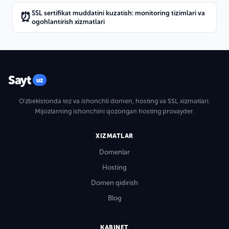
SSL sertifikat muddatini kuzatish: monitoring tizimlari va
⏰
ogohlantirish xizmatlari
Sayt
uz
O'zbekistonda tez va ishonchli domen, hosting va SSL xizmatlari.
Mijozlarning ishonchini qozongan hosting provayder.
XIZMATLAR
Domenlar
Hosting
Domen qidirish
Blog
KABINET