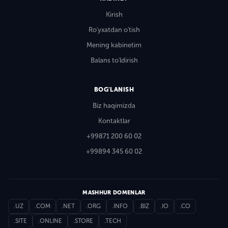
Kirish
Ro'yxatdan o'tish
Mening kabinetim
Balans to'ldirish
BOG'LANISH
Biz haqimizda
Kontaktlar
+99871 200 60 02
+99894 345 60 02
MASHHUR DOMENLAR
.UZ
.COM
.NET
.ORG
.INFO
.BIZ
.IO
.CO
.SITE
.ONLINE
.STORE
.TECH