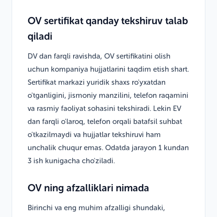
OV sertifikat qanday tekshiruv talab
qiladi
DV dan farqli ravishda, OV sertifikatini olish
uchun kompaniya hujjatlarini taqdim etish shart.
Sertifikat markazi yuridik shaxs ro'yxatdan
o'tganligini, jismoniy manzilini, telefon raqamini
va rasmiy faoliyat sohasini tekshiradi. Lekin EV
dan farqli o'laroq, telefon orqali batafsil suhbat
o'tkazilmaydi va hujjatlar tekshiruvi ham
unchalik chuqur emas. Odatda jarayon 1 kundan
3 ish kunigacha cho'ziladi.
OV ning afzalliklari nimada
Birinchi va eng muhim afzalligi shundaki,