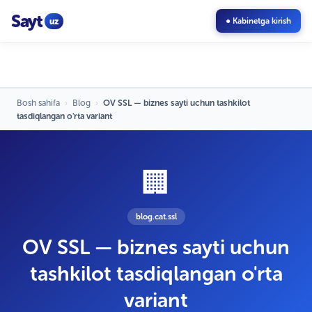
Sayt
uz
● Kabinetga kirish
Bosh sahifa
›
Blog
›
OV SSL — biznes sayti uchun tashkilot
tasdiqlangan o'rta variant
🏢
blog.cat.ssl
OV SSL — biznes sayti uchun
tashkilot tasdiqlangan o'rta
variant