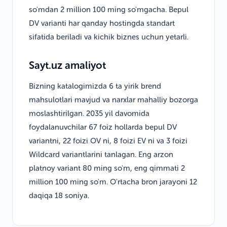
so'mdan 2 million 100 ming so'mgacha. Bepul
DV varianti har qanday hostingda standart
sifatida beriladi va kichik biznes uchun yetarli.
Sayt.uz amaliyot
Bizning katalogimizda 6 ta yirik brend
mahsulotlari mavjud va narxlar mahalliy bozorga
moslashtirilgan. 2035 yil davomida
foydalanuvchilar 67 foiz hollarda bepul DV
variantni, 22 foizi OV ni, 8 foizi EV ni va 3 foizi
Wildcard variantlarini tanlagan. Eng arzon
platnoy variant 80 ming so'm, eng qimmati 2
million 100 ming so'm. O'rtacha bron jarayoni 12
daqiqa 18 soniya.