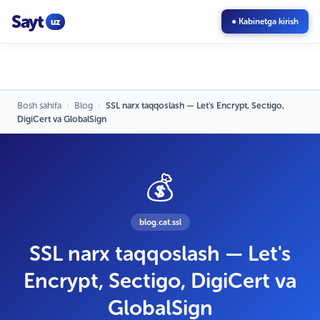
Sayt
uz
● Kabinetga kirish
Bosh sahifa
›
Blog
›
SSL narx taqqoslash — Let's Encrypt, Sectigo,
DigiCert va GlobalSign
💰
blog.cat.ssl
SSL narx taqqoslash — Let's
Encrypt, Sectigo, DigiCert va
GlobalSign