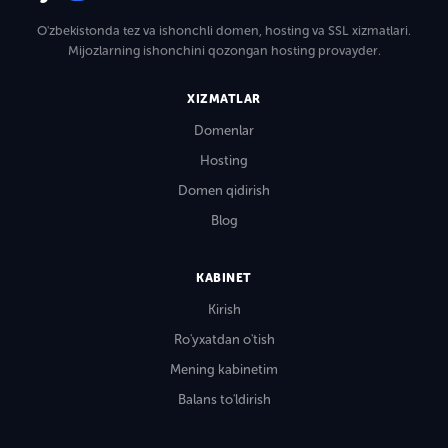
O'zbekistonda tez va ishonchli domen, hosting va SSL xizmatlari.
Mijozlarning ishonchini qozongan hosting provayder.
XIZMATLAR
Domenlar
Hosting
Domen qidirish
Blog
KABINET
Kirish
Ro'yxatdan o'tish
Mening kabinetim
Balans to'ldirish