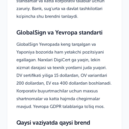
standartlar va katta korporativ talablar uchun
zaruriy. Bank, sug'urta va davlat tashkilotlari
ko'pincha shu brendni tanlaydi.
GlobalSign va Yevropa standarti
GlobalSign Yevropada keng tarqalgan va
Yaponiya bozorida ham yetakchi pozitsiyani
egallagan. Narxlari DigiCert ga yaqin, lekin
xizmat darajasi va texnik yordami juda yuqori.
DV sertifikati yiliga 15 dollardan, OV variantlari
200 dollardan, EV esa 400 dollardan boshlanadi.
Korporativ buyurtmachilar uchun maxsus
shartnomalar va katta hajmda chegirmalar
mavjud. Yevropa GDPR talablariga to'liq mos.
Qaysi vaziyatda qaysi brend