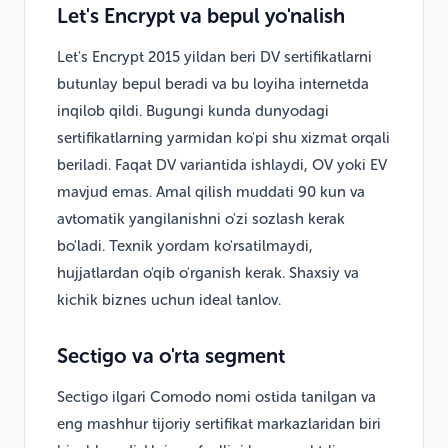
Let's Encrypt va bepul yo'nalish
Let's Encrypt 2015 yildan beri DV sertifikatlarni
butunlay bepul beradi va bu loyiha internetda
inqilob qildi. Bugungi kunda dunyodagi
sertifikatlarning yarmidan ko'pi shu xizmat orqali
beriladi. Faqat DV variantida ishlaydi, OV yoki EV
mavjud emas. Amal qilish muddati 90 kun va
avtomatik yangilanishni o'zi sozlash kerak
bo'ladi. Texnik yordam ko'rsatilmaydi,
hujjatlardan o'qib o'rganish kerak. Shaxsiy va
kichik biznes uchun ideal tanlov.
Sectigo va o'rta segment
Sectigo ilgari Comodo nomi ostida tanilgan va
eng mashhur tijoriy sertifikat markazlaridan biri