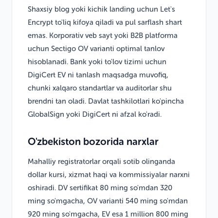
Shaxsiy blog yoki kichik landing uchun Let's
Encrypt to'liq kifoya qiladi va pul sarflash shart
emas. Korporativ veb sayt yoki B2B platforma
uchun Sectigo OV varianti optimal tanlov
hisoblanadi. Bank yoki to'lov tizimi uchun
DigiCert EV ni tanlash maqsadga muvofiq,
chunki xalqaro standartlar va auditorlar shu
brendni tan oladi. Davlat tashkilotlari ko'pincha
GlobalSign yoki DigiCert ni afzal ko'radi.
O'zbekiston bozorida narxlar
Mahalliy registratorlar orqali sotib olinganda
dollar kursi, xizmat haqi va kommissiyalar narxni
oshiradi. DV sertifikat 80 ming so'mdan 320
ming so'mgacha, OV varianti 540 ming so'mdan
920 ming so'mgacha, EV esa 1 million 800 ming