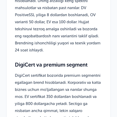
hisoblanadi. Uning afzalligi keng spektrli
mahsulotlar va nisbatan past narxlar. DV
PositiveSSL yiliga 8 dollardan boshlanadi, OV
varianti 50 dollar, EV esa 100 dollar. Hujjat
tekshiruvi tezroq amalga oshiriladi va bozorda
eng raqobatbardosh narx variantini taklif qiladi.
Brendning ishonchliligi yuqori va texnik yordam
24 soat ishlaydi.
DigiCert va premium segment
DigiCert sertifikat bozorida premium segmentni
egallagan brend hisoblanadi. Korporativ va katta
biznes uchun mo'ljallangan va narxlar shunga
mos. EV sertifikat 350 dollardan boshlanadi va
yiliga 800 dollargacha yetadi. Sectigo ga
nisbatan ancha qimmat, lekin xalqaro