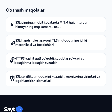
O'xshash maqolalar
SSL pinning: mobil ilovalarda MITM hujumlardan
📱
himoyaning eng samarali usuli
SSL handshake jarayoni: TLS muloqotining ichki
🤝
mexanikasi va bosqichlari
HTTPS yashil qulf yo'qoldi: sabablar ro'yxati va
🔓
bosqichma-bosqich tuzatish
SSL sertifikat muddatini kuzatish: monitoring tizimlari va
⏰
ogohlantirish xizmatlari
Sayt
uz