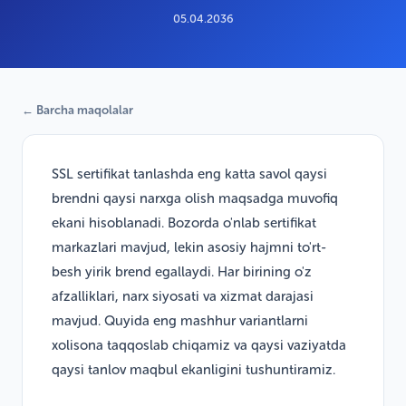
05.04.2036
← Barcha maqolalar
SSL sertifikat tanlashda eng katta savol qaysi
brendni qaysi narxga olish maqsadga muvofiq
ekani hisoblanadi. Bozorda o'nlab sertifikat
markazlari mavjud, lekin asosiy hajmni to'rt-
besh yirik brend egallaydi. Har birining o'z
afzalliklari, narx siyosati va xizmat darajasi
mavjud. Quyida eng mashhur variantlarni
xolisona taqqoslab chiqamiz va qaysi vaziyatda
qaysi tanlov maqbul ekanligini tushuntiramiz.