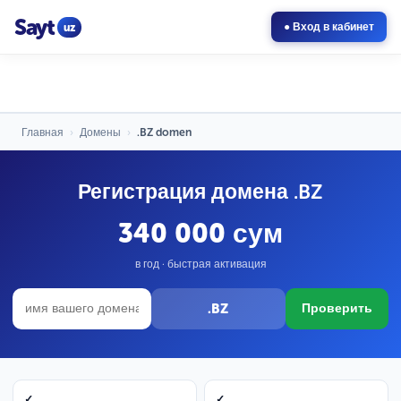
Sayt
uz
● Вход в кабинет
Главная
›
Домены
›
.BZ domen
Регистрация домена .BZ
340 000 сум
в год · быстрая активация
.BZ
Проверить
✓
✓