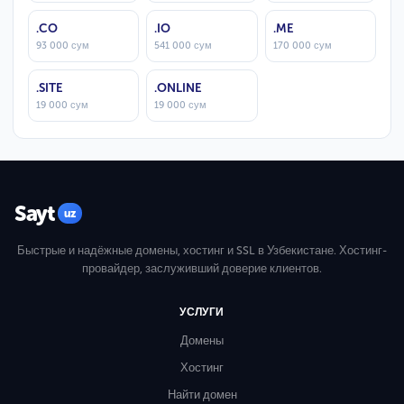
.CO
.IO
.ME
93 000 сум
541 000 сум
170 000 сум
.SITE
.ONLINE
19 000 сум
19 000 сум
Sayt
uz
Быстрые и надёжные домены, хостинг и SSL в Узбекистане. Хостинг-
провайдер, заслуживший доверие клиентов.
УСЛУГИ
Домены
Хостинг
Найти домен