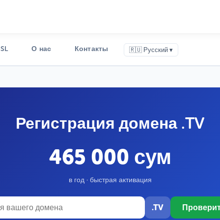
SSL
О нас
Контакты
🇷🇺 Русский ▾
Регистрация домена .TV
465 000 сум
в год · быстрая активация
.TV
Провери