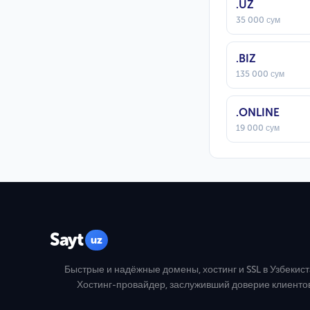
.UZ
35 000 сум
.BIZ
135 000 сум
.ONLINE
19 000 сум
Sayt
uz
Быстрые и надёжные домены, хостинг и SSL в Узбекист
Хостинг-провайдер, заслуживший доверие клиенто