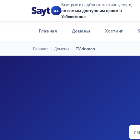
Быстрые и надёжные хостинг-услуги,
Sayt
uz
по самым доступным ценам в
Узбекистане
Главная
Домены
Хостинг
Главная
›
Домены
›
.TV domen