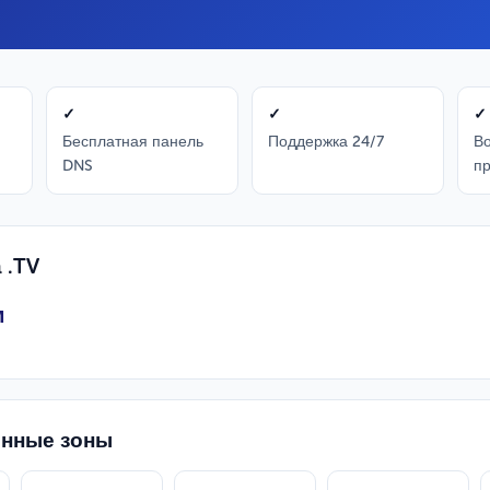
✓
✓
✓
Бесплатная панель
Поддержка 24/7
Во
DNS
п
 .TV
м
енные зоны