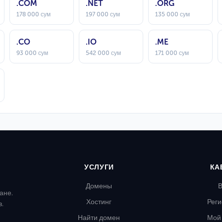
.COM
.NET
.ORG
178 000 сум
197 000 сум
135 000 сум
.CO
.IO
.ME
93 000 сум
542 000 сум
171 000 сум
УСЛУГИ
КА
Домены
В
ане.
Хостинг
Реги
в.
Найти домен
Мой 