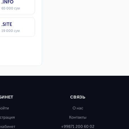
.INFO
65 000 сум
.SITE
19 000 сум
БИНЕТ
СВЯЗЬ
ойти
О нас
страция
Контакты
кабинет
+99871 200 60 02