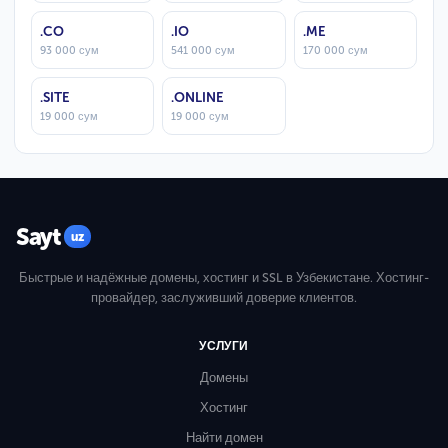
.CO
.IO
.ME
93 000 сум
541 000 сум
170 000 сум
.SITE
.ONLINE
19 000 сум
19 000 сум
Sayt
uz
Быстрые и надёжные домены, хостинг и SSL в Узбекистане. Хостинг-
провайдер, заслуживший доверие клиентов.
УСЛУГИ
Домены
Хостинг
Найти домен