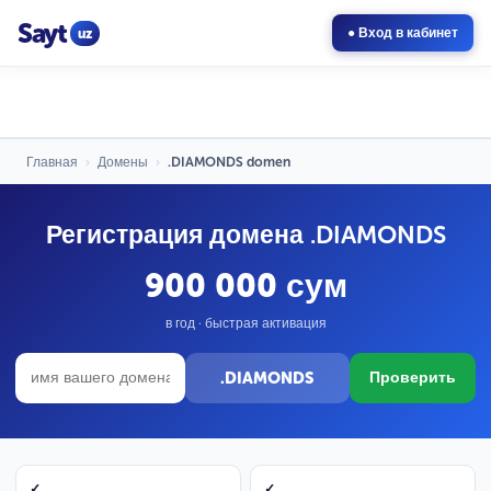
Sayt
uz
● Вход в кабинет
Главная
›
Домены
›
.DIAMONDS domen
Регистрация домена .DIAMONDS
900 000 сум
в год · быстрая активация
.DIAMONDS
Проверить
✓
✓