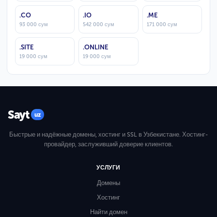
.CO
.IO
.ME
93 000 сум
542 000 сум
171 000 сум
.SITE
.ONLINE
19 000 сум
19 000 сум
Sayt
uz
Быстрые и надёжные домены, хостинг и SSL в Узбекистане. Хостинг-
провайдер, заслуживший доверие клиентов.
УСЛУГИ
Домены
Хостинг
Найти домен