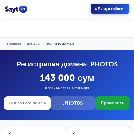
Sayt
uz
● Вход в кабинет
Главная
›
Домены
›
.PHOTOS domen
Регистрация домена .PHOTOS
143 000 сум
в год · быстрая активация
.PHOTOS
Проверить
✓
✓