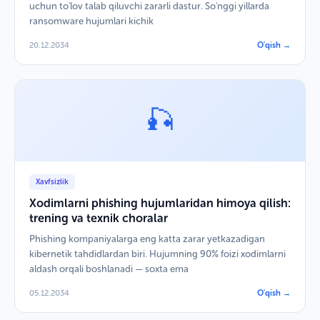
uchun to'lov talab qiluvchi zararli dastur. So'nggi yillarda
ransomware hujumlari kichik
20.12.2034
O'qish →
🎣
Xavfsizlik
Xodimlarni phishing hujumlaridan himoya qilish:
trening va texnik choralar
Phishing kompaniyalarga eng katta zarar yetkazadigan
kibernetik tahdidlardan biri. Hujumning 90% foizi xodimlarni
aldash orqali boshlanadi — soxta ema
05.12.2034
O'qish →