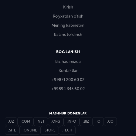
Kirish
Ro'yxatdan o'tish
Mening kabinetim
Balans to'ldirish
BOG'LANISH
Biz haqimizda
Kontaktlar
+99871 200 60 02
+99894 345 60 02
MASHHUR DOMENLAR
.UZ
.COM
.NET
.ORG
.INFO
.BIZ
.IO
.CO
.SITE
.ONLINE
.STORE
.TECH