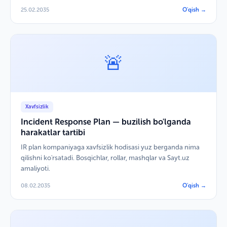
25.02.2035
O'qish →
🚨
Xavfsizlik
Incident Response Plan — buzilish bo'lganda
harakatlar tartibi
IR plan kompaniyaga xavfsizlik hodisasi yuz berganda nima
qilishni ko'rsatadi. Bosqichlar, rollar, mashqlar va Sayt.uz
amaliyoti.
08.02.2035
O'qish →