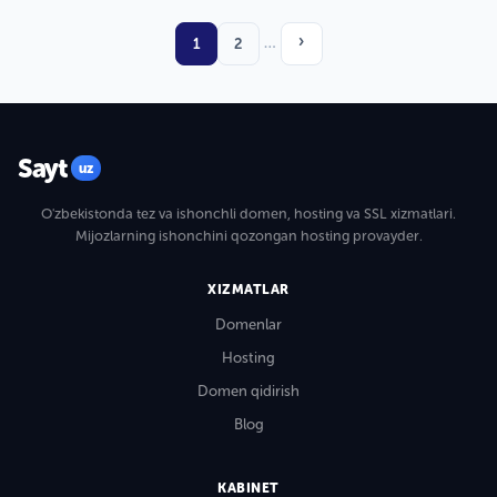
›
…
1
2
Sayt
uz
O'zbekistonda tez va ishonchli domen, hosting va SSL xizmatlari.
Mijozlarning ishonchini qozongan hosting provayder.
XIZMATLAR
Domenlar
Hosting
Domen qidirish
Blog
KABINET