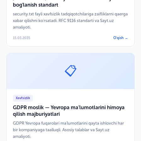
bog'lanish standart
security.txt fayli xavfsizlik tadqiqotchilariga zaifliklarni qaerga
xabar qilishni ko'rsatadi. RFC 9116 standarti va Sayt.uz
amaliyoti.
15.03.2035
O'qish →
📋
Xavfsizlik
GDPR moslik — Yevropa ma'lumotlarini himoya
qilish majburiyatlari
GDPR Yevropa fuqarolari ma'lumotlarini qayta ishlovchi har
bir kompaniyaga taalluqli. Asosiy talablar va Sayt.uz
amaliyoti.