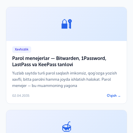
🔐
Xavfsizlik
Parol menejerlar — Bitwarden, 1Password,
LastPass va KeePass tanlovi
Yuzlab saytda turli parol saqlash imkonsiz, qog'ozga yozish
xavfli, bitta parolni hamma joyda ishlatish halokat. Parol
menejer — bu muammoning yagona
02.04.2035
O'qish →
🍯