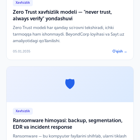
Xavfsizlik
Zero Trust xavfsizlik modeli — "never trust,
always verify" yondashuvi
Zero Trust modeli har qanday so'rovni tekshiradi, ichki
tarmoqqa ham ishonmaydi. BeyondCorp loyihasi va Sayt.uz
amaliyotidagi qo'llanilishi.
05.01.2035
O'qish →
🛡️
Xavfsizlik
Ransomware himoyasi: backup, segmentation,
EDR va incident response
Ransomware — bu kompyuter fayllarini shifrlab, ularni tiklash