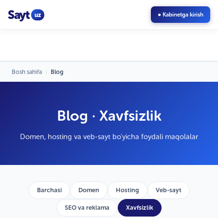
Sayt
uz
● Kabinetga kirish
Bosh sahifa
›
Blog
Blog · Xavfsizlik
Domen, hosting va veb-sayt bo'yicha foydali maqolalar
Barchasi
Domen
Hosting
Veb-sayt
SEO va reklama
Xavfsizlik