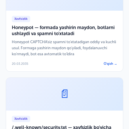
Xavfsizlik
Honeypot — formada yashirin maydon, botlarni
ushlaydi va spamni to'xtatadi
Honeypot CAPTCHA'siz spamni to'xtatadigan oddiy va kuchli
usul. Formaga yashirin maydon qo'yiladi, foydalanuvchi
ko'rmaydi, bot esa avtomatik to'ldira
20.03.2035
O'qish →
📄
Xavfsizlik
/.well-known/security.txt — xavfsizlik bo'yicha