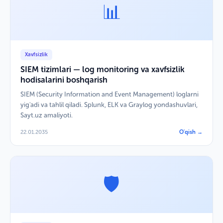
📊
Xavfsizlik
SIEM tizimlari — log monitoring va xavfsizlik
hodisalarini boshqarish
SIEM (Security Information and Event Management) loglarni
yig'adi va tahlil qiladi. Splunk, ELK va Graylog yondashuvlari,
Sayt.uz amaliyoti.
22.01.2035
O'qish →
🛡️