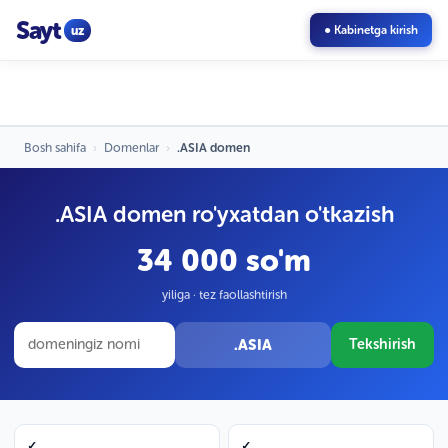
Sayt
uz
● Kabinetga kirish
Bosh sahifa
›
Domenlar
›
.ASIA domen
.ASIA domen ro'yxatdan o'tkazish
34 000 so'm
yiliga · tez faollashtirish
.ASIA
Tekshirish
✓
✓