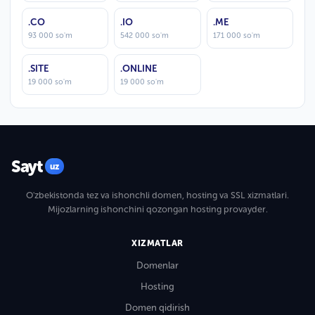
.CO
.IO
.ME
93 000 so'm
542 000 so'm
171 000 so'm
.SITE
.ONLINE
19 000 so'm
19 000 so'm
Sayt
uz
O'zbekistonda tez va ishonchli domen, hosting va SSL xizmatlari.
Mijozlarning ishonchini qozongan hosting provayder.
XIZMATLAR
Domenlar
Hosting
Domen qidirish