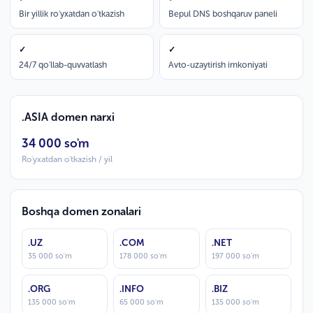
Bir yillik ro'yxatdan o'tkazish
Bepul DNS boshqaruv paneli
✓
✓
24/7 qo'llab-quvvatlash
Avto-uzaytirish imkoniyati
.ASIA domen narxi
34 000 so'm
Ro'yxatdan o'tkazish / yil
Boshqa domen zonalari
.UZ
.COM
.NET
35 000 so'm
178 000 so'm
197 000 so'm
.ORG
.INFO
.BIZ
135 000 so'm
65 000 so'm
135 000 so'm