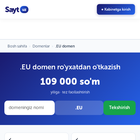
Sayt
uz
● Kabinetga kirish
Bosh sahifa
›
Domenlar
›
.EU domen
.EU domen ro'yxatdan o'tkazish
109 000 so'm
yiliga · tez faollashtirish
.EU
Tekshirish
✓
✓