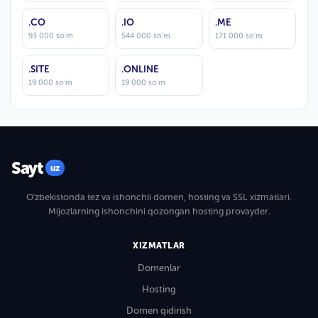
.CO
.IO
.ME
93 000 so'm
544 000 so'm
171 000 so'm
.SITE
.ONLINE
19 000 so'm
19 000 so'm
Sayt
uz
O'zbekistonda tez va ishonchli domen, hosting va SSL xizmatlari.
Mijozlarning ishonchini qozongan hosting provayder.
XIZMATLAR
Domenlar
Hosting
Domen qidirish