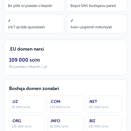
Bir yillik ro'yxatdan o'tkazish
Bepul DNS boshqaruv paneli
✓
✓
24/7 qo'llab-quvvatlash
Avto-uzaytirish imkoniyati
.EU domen narxi
109 000 so'm
Ro'yxatdan o'tkazish / yil
Boshqa domen zonalari
.UZ
.COM
.NET
35 000 so'm
179 000 so'm
197 000 so'm
.ORG
.INFO
.BIZ
135 000 so'm
65 000 so'm
135 000 so'm