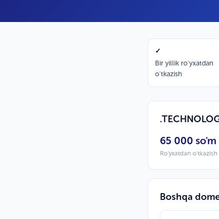
✓
Bir yillik ro'yxatdan
o'tkazish
.TECHNOLOGY
65 000 so'm
Ro'yxatdan o'tkazish /
Boshqa domen