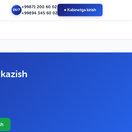
+99871 200 60 02
● Kabinetga kirish
24/7
+99894 345 60 02
kazish
sh