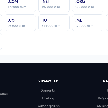
.COM
.NET
.ORG
179 000 so'm
197 000 so'm
135 000 so'm
.CO
.IO
.ME
93 000 so'm
544 000 so'm
171 000 so'm
XIZMATLAR
KA
Domenlar
tlari.
Hosting
Ro'yxa
Domen qidirish
Mening