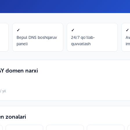
✓
✓
✓
Bepul DNS boshqaruv
24/7 qo'llab-
Av
paneli
quvvatlash
im
 domen narxi
 yil
 zonalari