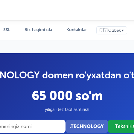
SSL
Biz haqimizda
Kontaktlar
🇺🇿 O'zbek ▾
NOLOGY domen ro'yxatdan o't
65 000 so'm
yiliga · tez faollashtirish
.TECHNOLOGY
Tekshiri