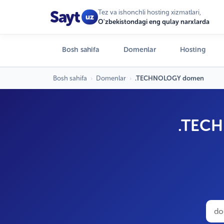
Sayt
Tez va ishonchli hosting xizmatlari,
uz
O'zbekistondagi eng qulay narxlarda
Bosh sahifa
Domenlar
Hosting
Bosh sahifa
›
Domenlar
›
.TECHNOLOGY domen
.TECH