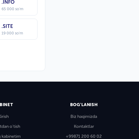
.INFO
65 000 so'm
.SITE
19 000 so'm
BINET
BOG'LANISH
Kirish
Biz haqimizda
tdan o'tish
Kontaktlar
 kabinetim
+99871 200 60 02