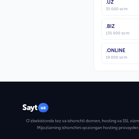
.UZ
35 000 so'm
.BIZ
135 000 so'm
.ONLINE
19 000 so'm
Sayt
uz
O'zbekistonda tez va ishonchli domen, hosting va SSL xizma
Mijozlarning ishonchini qozongan hosting provayder.