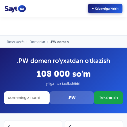
Sayt
uz
● Kabinetga kirish
Bosh sahifa
›
Domenlar
›
.PW domen
.PW domen ro'yxatdan o'tkazish
108 000 so'm
yiliga · tez faollashtirish
.PW
Tekshirish
✓
✓