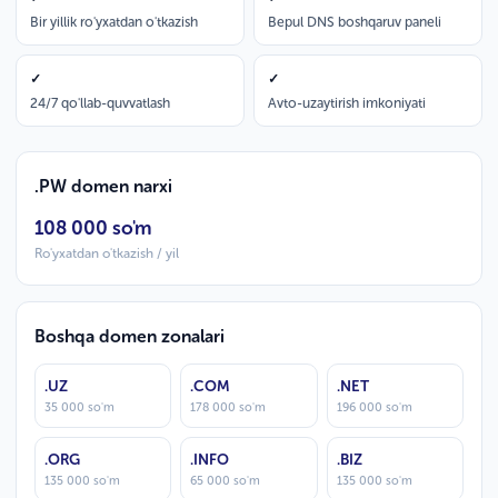
Bir yillik ro'yxatdan o'tkazish
Bepul DNS boshqaruv paneli
✓
✓
24/7 qo'llab-quvvatlash
Avto-uzaytirish imkoniyati
.PW domen narxi
108 000 so'm
Ro'yxatdan o'tkazish / yil
Boshqa domen zonalari
.UZ
.COM
.NET
35 000 so'm
178 000 so'm
196 000 so'm
.ORG
.INFO
.BIZ
135 000 so'm
65 000 so'm
135 000 so'm