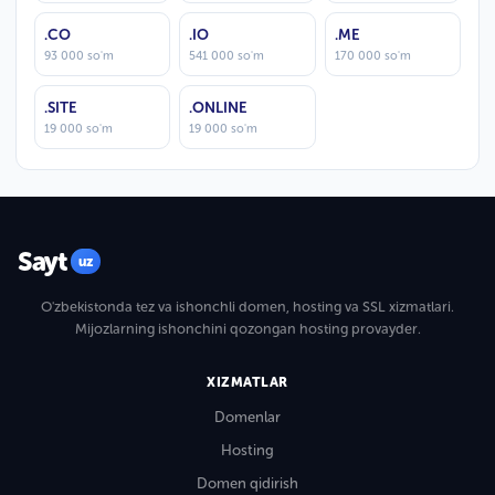
.CO
.IO
.ME
93 000 so'm
541 000 so'm
170 000 so'm
.SITE
.ONLINE
19 000 so'm
19 000 so'm
Sayt
uz
O'zbekistonda tez va ishonchli domen, hosting va SSL xizmatlari.
Mijozlarning ishonchini qozongan hosting provayder.
XIZMATLAR
Domenlar
Hosting
Domen qidirish