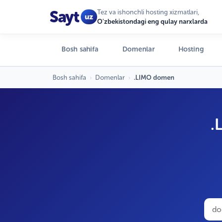
Sayt
Tez va ishonchli hosting xizmatlari,
uz
O'zbekistondagi eng qulay narxlarda
Bosh sahifa
Domenlar
Hosting
Bosh sahifa
›
Domenlar
›
.LIMO domen
.