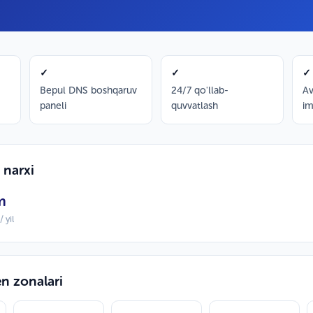
✓
✓
✓
Bepul DNS boshqaruv
24/7 qo'llab-
Av
paneli
quvvatlash
im
narxi
m
 yil
 zonalari