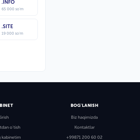
.INFO
65 000 so'm
.SITE
19 000 so'm
BINET
BOG'LANISH
Kirish
Biz haqimizda
tdan o'tish
Kontaktlar
 kabinetim
+99871 200 60 02