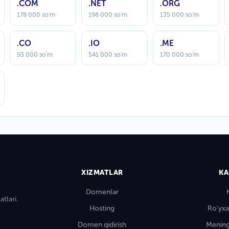
.COM
.NET
.ORG
178 000 so'm
196 000 so'm
135 000 so'm
.CO
.IO
.ME
93 000 so'm
541 000 so'm
170 000 so'm
XIZMATLAR
KA
Domenlar
tlari.
Hosting
Ro'yxa
Domen qidirish
Mening