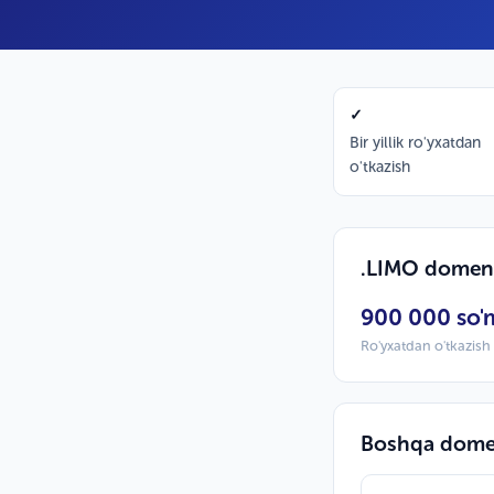
✓
Bir yillik ro'yxatdan
o'tkazish
.LIMO domen 
900 000 so'
Ro'yxatdan o'tkazish /
Boshqa domen