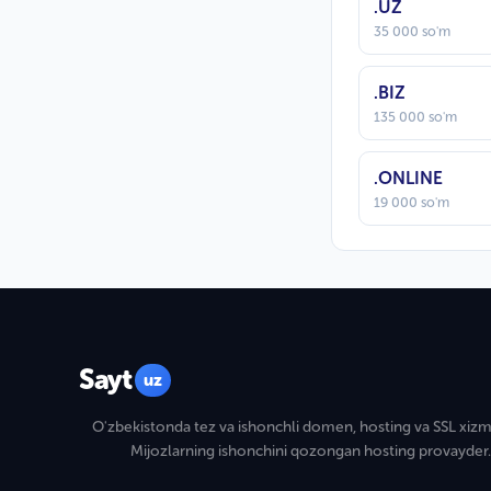
.UZ
35 000 so'm
.BIZ
135 000 so'm
.ONLINE
19 000 so'm
Sayt
uz
O'zbekistonda tez va ishonchli domen, hosting va SSL xizma
Mijozlarning ishonchini qozongan hosting provayder.