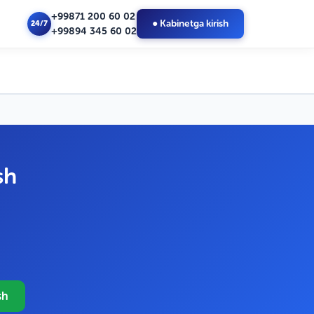
+99871 200 60 02
● Kabinetga kirish
24/7
+99894 345 60 02
sh
sh