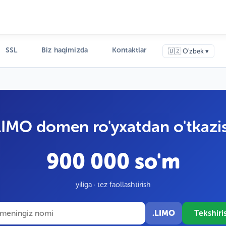
SSL
Biz haqimizda
Kontaktlar
🇺🇿 O'zbek ▾
LIMO domen ro'yxatdan o'tkazi
900 000 so'm
yiliga · tez faollashtirish
.LIMO
Tekshiri