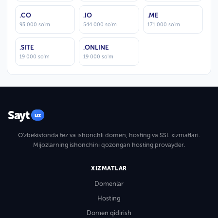
.CO
.IO
.ME
93 000 so'm
544 000 so'm
171 000 so'm
.SITE
.ONLINE
19 000 so'm
19 000 so'm
Sayt
uz
O'zbekistonda tez va ishonchli domen, hosting va SSL xizmatlari.
Mijozlarning ishonchini qozongan hosting provayder.
XIZMATLAR
Domenlar
Hosting
Domen qidirish