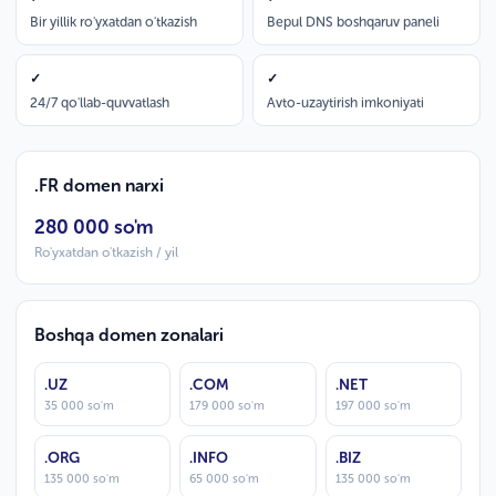
Bir yillik ro'yxatdan o'tkazish
Bepul DNS boshqaruv paneli
✓
✓
24/7 qo'llab-quvvatlash
Avto-uzaytirish imkoniyati
.FR domen narxi
280 000 so'm
Ro'yxatdan o'tkazish / yil
Boshqa domen zonalari
.UZ
.COM
.NET
35 000 so'm
179 000 so'm
197 000 so'm
.ORG
.INFO
.BIZ
135 000 so'm
65 000 so'm
135 000 so'm