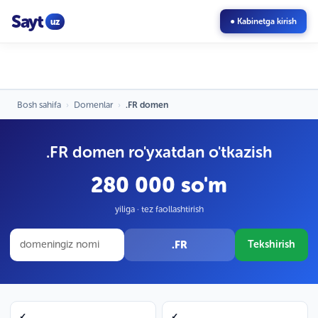
Sayt
uz
● Kabinetga kirish
Bosh sahifa
›
Domenlar
›
.FR domen
.FR domen ro'yxatdan o'tkazish
280 000 so'm
yiliga · tez faollashtirish
.FR
Tekshirish
✓
✓