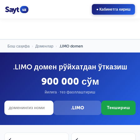
Sayt
uz
● Кабинетга кириш
Бош саҳифа
›
Доменлар
›
.LIMO domen
.LIMO домен рўйхатдан ўтказиш
900 000 сўм
йилига · тез фаоллаштириш
.LIMO
Текшириш
✓
✓