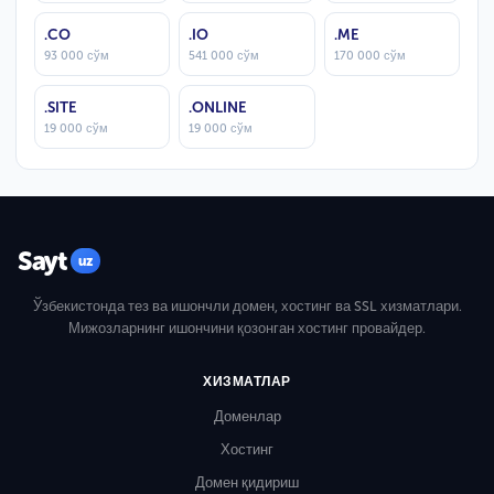
.CO
.IO
.ME
93 000 сўм
541 000 сўм
170 000 сўм
.SITE
.ONLINE
19 000 сўм
19 000 сўм
Sayt
uz
Ўзбекистонда тез ва ишончли домен, хостинг ва SSL хизматлари.
Мижозларнинг ишончини қозонган хостинг провайдер.
ХИЗМАТЛАР
Доменлар
Хостинг
Домен қидириш