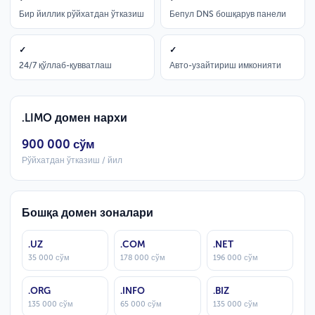
Бир йиллик рўйхатдан ўтказиш
Бепул DNS бошқарув панели
✓
✓
24/7 қўллаб-қувватлаш
Авто-узайтириш имконияти
.LIMO домен нархи
900 000 сўм
Рўйхатдан ўтказиш / йил
Бошқа домен зоналари
.UZ
.COM
.NET
35 000 сўм
178 000 сўм
196 000 сўм
.ORG
.INFO
.BIZ
135 000 сўм
65 000 сўм
135 000 сўм