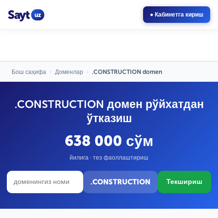
Sayt
uz
● Кабинетга кириш
Бош саҳифа
›
Доменлар
›
.CONSTRUCTION domen
.CONSTRUCTION домен рўйхатдан
ўтказиш
638 000 сўм
йилига · тез фаоллаштириш
.CONSTRUCTION
Текшириш