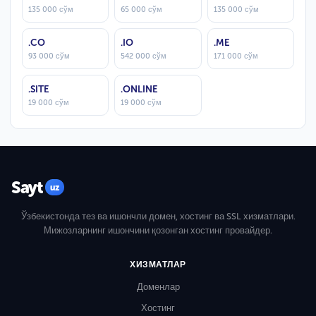
135 000 сўм
65 000 сўм
135 000 сўм
.CO
.IO
.ME
93 000 сўм
542 000 сўм
171 000 сўм
.SITE
.ONLINE
19 000 сўм
19 000 сўм
Sayt
uz
Ўзбекистонда тез ва ишончли домен, хостинг ва SSL хизматлари.
Мижозларнинг ишончини қозонган хостинг провайдер.
ХИЗМАТЛАР
Доменлар
Хостинг