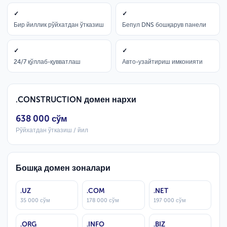
✓
✓
Бир йиллик рўйхатдан ўтказиш
Бепул DNS бошқарув панели
✓
✓
24/7 қўллаб-қувватлаш
Авто-узайтириш имконияти
.CONSTRUCTION домен нархи
638 000 сўм
Рўйхатдан ўтказиш / йил
Бошқа домен зоналари
.UZ
.COM
.NET
35 000 сўм
178 000 сўм
197 000 сўм
.ORG
.INFO
.BIZ