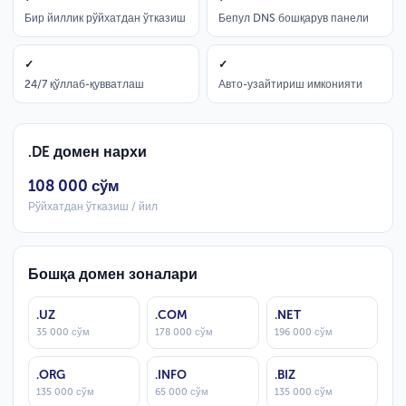
Бир йиллик рўйхатдан ўтказиш
Бепул DNS бошқарув панели
✓
✓
24/7 қўллаб-қувватлаш
Авто-узайтириш имконияти
.DE домен нархи
108 000 сўм
Рўйхатдан ўтказиш / йил
Бошқа домен зоналари
.UZ
.COM
.NET
35 000 сўм
178 000 сўм
196 000 сўм
.ORG
.INFO
.BIZ
135 000 сўм
65 000 сўм
135 000 сўм