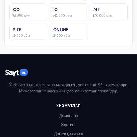
.CO
.IO
.ME
93 000 сўм
541 000 сўм
170 000 сўм
.SITE
.ONLINE
19 000 сўм
19 000 сўм
Sayt
uz
Ўзбекистонда тез ва ишончли домен, хостинг ва SSL хизматлари.
Мижозларнинг ишончини қозонган хостинг провайдер.
ХИЗМАТЛАР
Доменлар
Хостинг
Домен қидириш