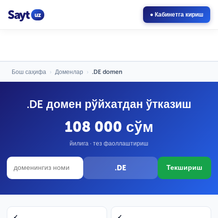
Sayt
uz
● Кабинетга кириш
Бош саҳифа
›
Доменлар
›
.DE domen
.DE домен рўйхатдан ўтказиш
108 000 сўм
йилига · тез фаоллаштириш
.DE
Текшириш
✓
✓