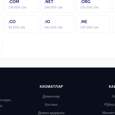
.COM
.NET
.ORG
178 000 сўм
196 000 сўм
135 000 сўм
.CO
.IO
.ME
93 000 сўм
541 000 сўм
170 000 сўм
ХИЗМАТЛАР
КА
Доменлар
К
атлари.
Хостинг
Рўйха
р.
Домен қидириш
Менинг