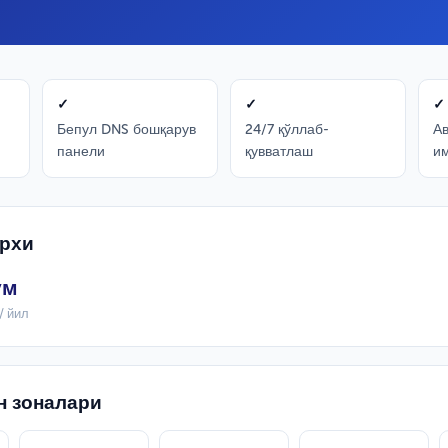
✓
✓
✓
Бепул DNS бошқарув
24/7 қўллаб-
А
панели
қувватлаш
и
архи
ўм
/ йил
н зоналари