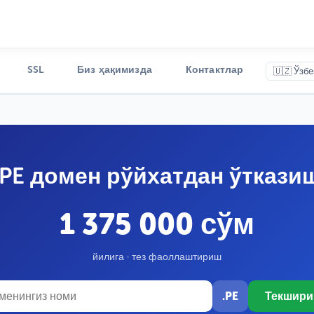
SSL
Биз ҳақимизда
Контактлар
🇺🇿 Ўзбе
.PE домен рўйхатдан ўткази
1 375 000 сўм
йилига · тез фаоллаштириш
.PE
Текшир