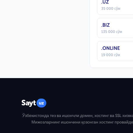
.UZ
35 000 сўм
.BIZ
135 000 сўм
.ONLINE
19 000 сўм
Sayt
uz
Ўзбекистонда тез ва ишончли домен, хостинг ва SSL хизм
Мижозларнинг ишончини қозонган хостинг провайде