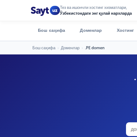
Sayt
Тез ва ишончли хостинг хизматлари,
uz
Ўзбекистондаги энг қулай нархларда
Бош саҳифа
Доменлар
Хостинг
Бош саҳифа
›
Доменлар
›
.PE domen