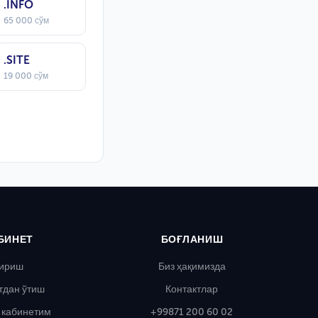
.INFO
65 000 сўм
.SITE
19 000 сўм
БИНЕТ
БОҒЛАНИШ
ириш
Биз ҳақимизда
тдан ўтиш
Контактлар
 кабинетим
+99871 200 60 02