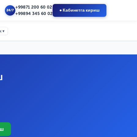
+99871 200 60 02
● Кабинетга кириш
24/7
+99894 345 60 02
к ▾
ш
иш