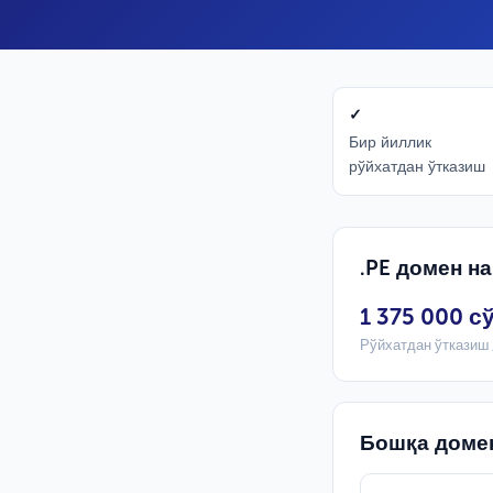
✓
Бир йиллик
рўйхатдан ўтказиш
.PE домен н
1 375 000 с
Рўйхатдан ўтказиш 
Бошқа доме