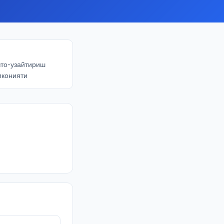
вто-узайтириш
мконияти