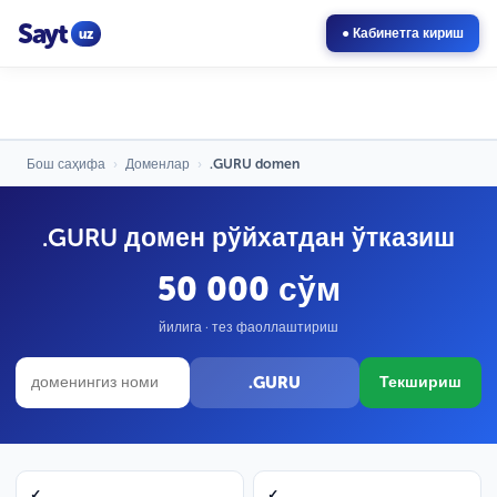
Sayt
uz
● Кабинетга кириш
Бош саҳифа
›
Доменлар
›
.GURU domen
.GURU домен рўйхатдан ўтказиш
50 000 сўм
йилига · тез фаоллаштириш
.GURU
Текшириш
✓
✓