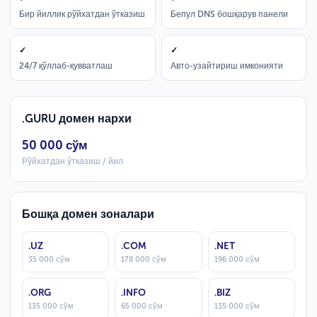
Бир йиллик рўйхатдан ўтказиш
Бепул DNS бошқарув панели
✓
✓
24/7 қўллаб-қувватлаш
Авто-узайтириш имконияти
.GURU домен нархи
50 000 сўм
Рўйхатдан ўтказиш / йил
Бошқа домен зоналари
.UZ
.COM
.NET
35 000 сўм
178 000 сўм
196 000 сўм
.ORG
.INFO
.BIZ
135 000 сўм
65 000 сўм
135 000 сўм