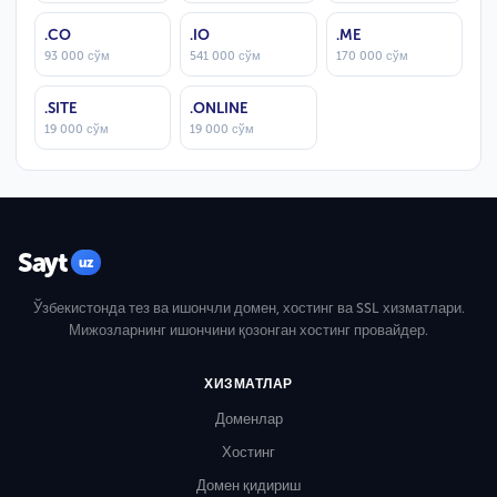
.CO
.IO
.ME
93 000 сўм
541 000 сўм
170 000 сўм
.SITE
.ONLINE
19 000 сўм
19 000 сўм
Sayt
uz
Ўзбекистонда тез ва ишончли домен, хостинг ва SSL хизматлари.
Мижозларнинг ишончини қозонган хостинг провайдер.
ХИЗМАТЛАР
Доменлар
Хостинг
Домен қидириш