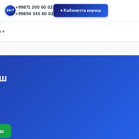
+99871 200 60 02
● Кабинетга кириш
24/7
+99894 345 60 02
к ▾
иш
иш