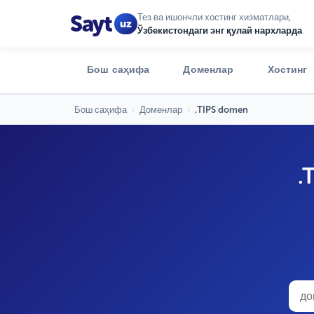
Sayt
Тез ва ишончли хостинг хизматлари,
uz
Ўзбекистондаги энг қулай нархларда
Бош саҳифа
Доменлар
Хостинг
Бош саҳифа
›
Доменлар
›
.TIPS domen
.