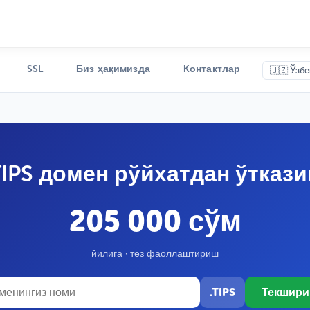
SSL
Биз ҳақимизда
Контактлар
🇺🇿 Ўзбе
TIPS домен рўйхатдан ўтказ
205 000 сўм
йилига · тез фаоллаштириш
.TIPS
Текшир