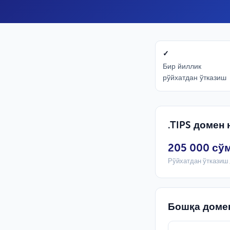
✓
Бир йиллик
рўйхатдан ўтказиш
.TIPS домен
205 000 сў
Рўйхатдан ўтказиш 
Бошқа доме