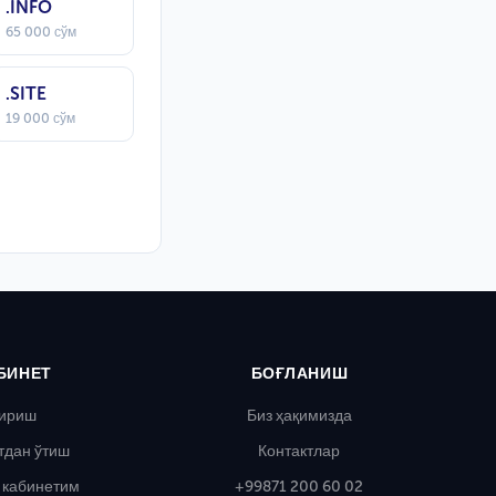
.INFO
65 000 сўм
.SITE
19 000 сўм
БИНЕТ
БОҒЛАНИШ
ириш
Биз ҳақимизда
тдан ўтиш
Контактлар
 кабинетим
+99871 200 60 02