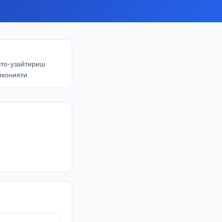
вто-узайтириш
мконияти