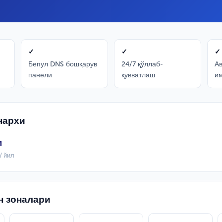
✓
✓
✓
Бепул DNS бошқарув
24/7 қўллаб-
А
панели
қувватлаш
и
 нархи
м
/ йил
н зоналари