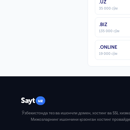
.UZ
35 000 сўм
.BIZ
135 000 сўм
.ONLINE
19 000 сўм
Sayt
uz
Ўзбекистонда тез ва ишончли домен, хостинг ва SSL хизм
Мижозларнинг ишончини қозонган хостинг провайде