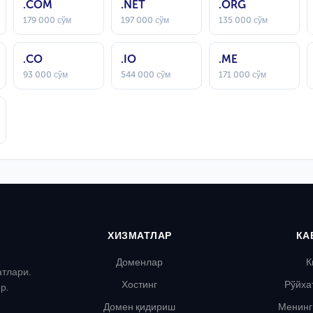
.COM
.NET
.ORG
179 000 сўм
197 000 сўм
135 000 сўм
.CO
.IO
.ME
93 000 сўм
544 000 сўм
171 000 сўм
ХИЗМАТЛАР
КА
Доменлар
К
атлари.
Хостинг
Рўйха
р.
Домен қидириш
Менинг