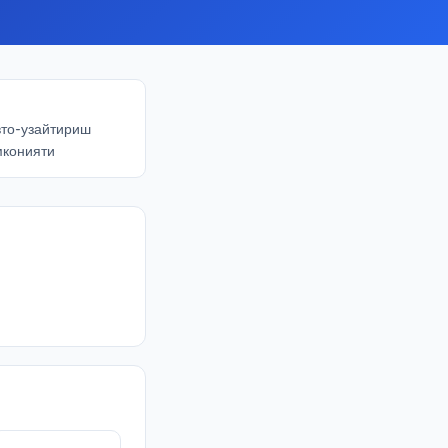
вто-узайтириш
мконияти