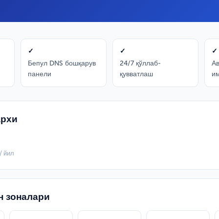
✓
✓
✓
Бепул DNS бошқарув
24/7 қўллаб-
А
панели
қувватлаш
и
архи
/ йил
н зоналари