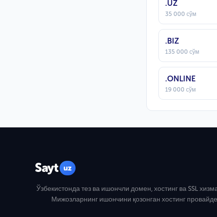
.UZ
35 000 сўм
.BIZ
135 000 сўм
.ONLINE
19 000 сўм
Sayt
uz
Ўзбекистонда тез ва ишончли домен, хостинг ва SSL хизм
Мижозларнинг ишончини қозонган хостинг провайде