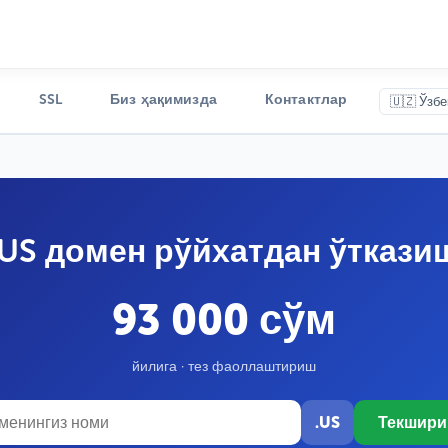
SSL
Биз ҳақимизда
Контактлар
🇺🇿 Ўзбе
.US домен рўйхатдан ўткази
93 000 сўм
йилига · тез фаоллаштириш
.US
Текшир