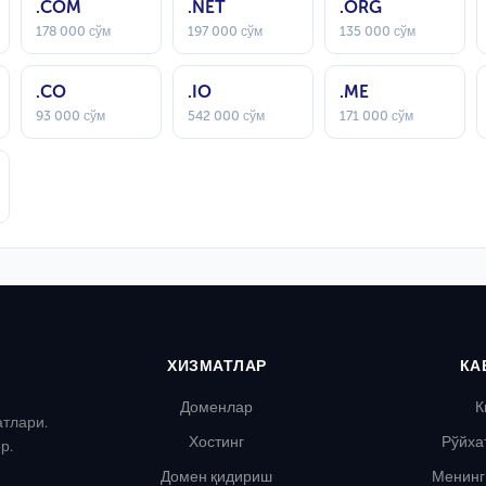
.COM
.NET
.ORG
178 000 сўм
197 000 сўм
135 000 сўм
.CO
.IO
.ME
93 000 сўм
542 000 сўм
171 000 сўм
ХИЗМАТЛАР
КА
Доменлар
К
атлари.
Хостинг
Рўйха
р.
Домен қидириш
Менинг