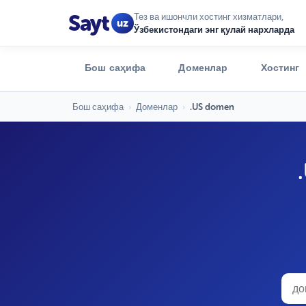
Sayt
Тез ва ишончли хостинг хизматлари,
uz
Ўзбекистондаги энг қулай нархларда
Бош саҳифа
Доменлар
Хостинг
Бош саҳифа
›
Доменлар
›
.US domen