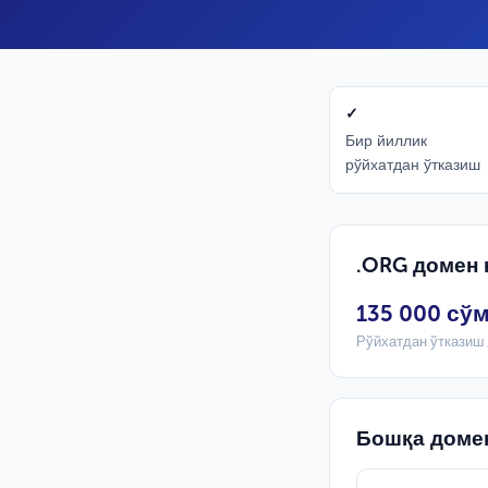
✓
Бир йиллик
рўйхатдан ўтказиш
.ORG домен 
135 000 сў
Рўйхатдан ўтказиш 
Бошқа доме