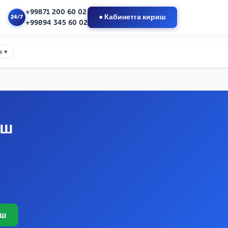
+99871 200 60 02
● Кабинетга кириш
24/7
+99894 345 60 02
к ▾
иш
иш