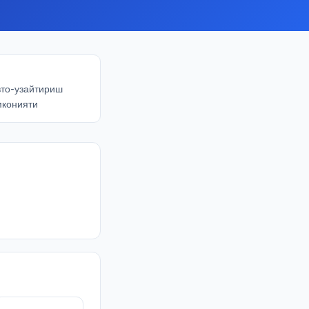
вто-узайтириш
мконияти