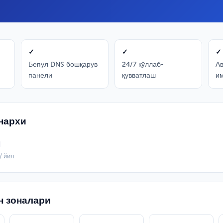
✓
✓
✓
Бепул DNS бошқарув
24/7 қўллаб-
А
панели
қувватлаш
и
нархи
м
/ йил
н зоналари