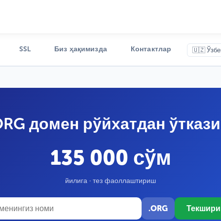
SSL
Биз ҳақимизда
Контактлар
🇺🇿 Ўзбе
ORG домен рўйхатдан ўтказ
135 000 сўм
йилига · тез фаоллаштириш
.ORG
Текшир