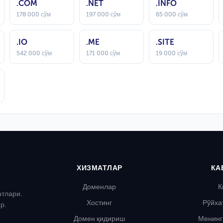
.COM
.NET
.INFO
178 000 сўм
197 000 сўм
65 000 сўм
.IO
.ME
.SITE
542 000 сўм
171 000 сўм
19 000 сўм
ХИЗМАТЛАР
КА
Доменлар
К
атлари.
Хостинг
Рўйха
р.
Домен қидириш
Менинг