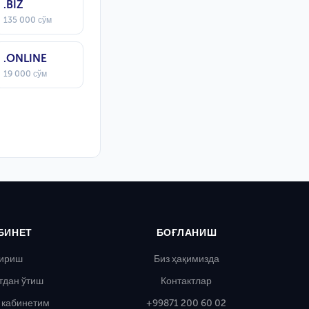
.BIZ
135 000 сўм
.ONLINE
19 000 сўм
БИНЕТ
БОҒЛАНИШ
ириш
Биз ҳақимизда
тдан ўтиш
Контактлар
 кабинетим
+99871 200 60 02