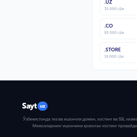
.UZ
35 000 сўм
.CO
93 000 сўм
.STORE
19 000 сўм
Sayt
uz
Ўзбекистонда тез ва ишончли домен, хостинг ва SSL хизм
Мижозларнинг ишончини қозонган хостинг провайде