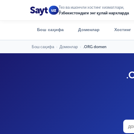
Sayt
Тез ва ишончли хостинг хизматлари,
uz
Ўзбекистондаги энг қулай нархларда
Бош саҳифа
Доменлар
Хостинг
Бош саҳифа
›
Доменлар
›
.ORG domen
.